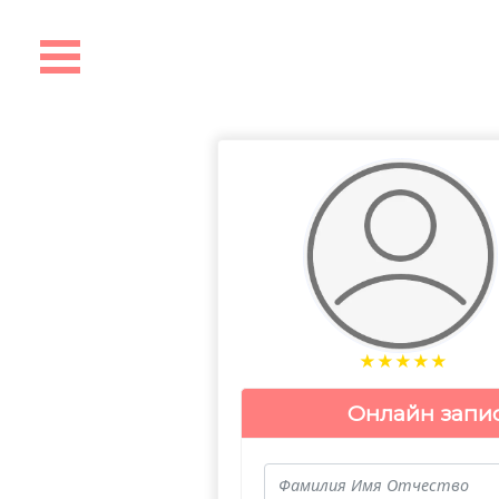
★
★
★
★
★
Онлайн запи