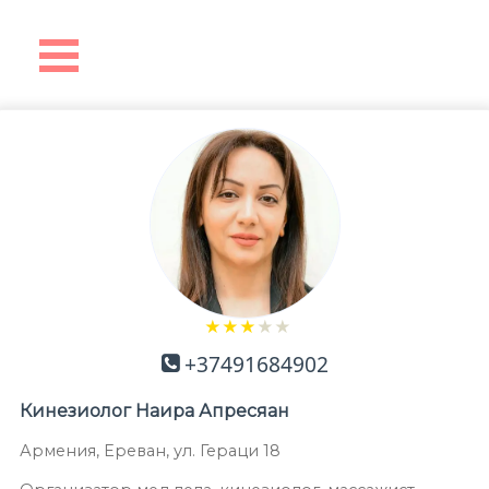
★
★
★
★
★
+37491684902
Кинезиолог
Наира Апресяан
Армения
,
Ереван
,
ул. Гераци 18