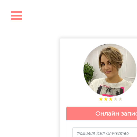
★
★
★
★
★
Онлайн запи